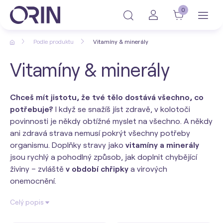
0
Podle produktu
Vitamíny & minerály
Vitamíny & minerály
Chceš mít jistotu, že tvé tělo dostává všechno, co
potřebuje?
I když se snažíš jíst zdravě, v kolotoči
povinnosti je někdy obtížné myslet na všechno. A někdy
ani zdravá strava nemusí pokrýt všechny potřeby
organismu. Doplňky stravy jako
vitamíny a minerály
jsou rychlý a pohodlný způsob, jak doplnit chybějící
živiny – zvláště
v období chřipky
a virových
onemocnění.
Celý popis