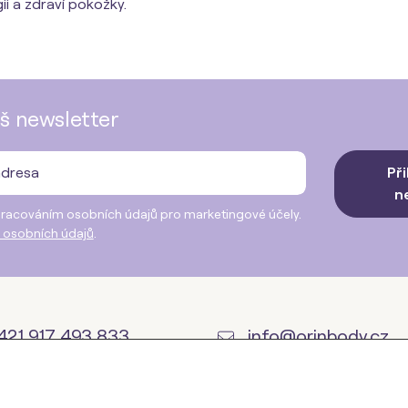
i a zdraví pokožky.
š newsletter
Při
n
racováním osobních údajů pro marketingové účely.
 osobních údajů
.
21 917 493 833
info@orinbody.cz