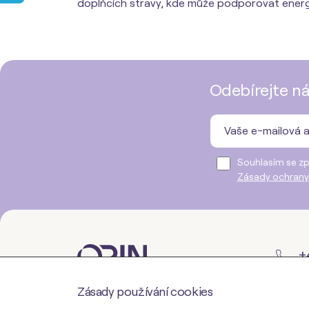
doplňcích stravy, kde může podporovat energi
Odebírejte ná
Souhlasím se zp
Zásady ochrany
+4
Zásady používání cookies