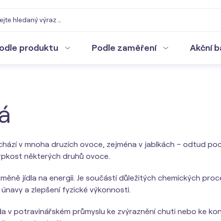
odle produktu
Podle zaměření
Akční b
á
nachází v mnoha druzích ovoce, zejména v jablkách – odtud pochá
rpkost některých druhů ovoce.
měně jídla na energii. Je součástí důležitých chemických proc
 únavy a zlepšení fyzické výkonnosti.
da v potravinářském průmyslu ke zvýraznění chuti nebo ke kon