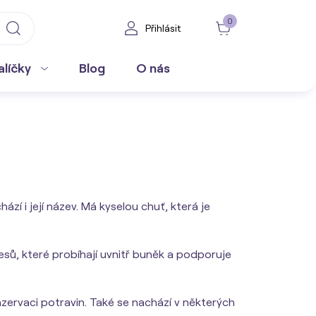
0
Přihlásit
alíčky
Blog
O nás
zí i její název. Má kyselou chuť, která je
esů, které probíhají uvnitř buněk a podporuje
zervaci potravin. Také se nachází v některých