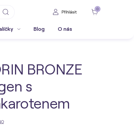
0
Přihlásit
alíčky
Blog
O nás
ORIN BRONZE
gen s
akarotenem
NO