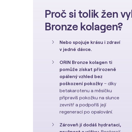
Proč si tolik žen v
Bronze kolagen?
Nebo spojuje krásu i zdraví
v jedné dávce.
ORIN Bronze kolagen ti
pomůže získat přirozeně
opálený vzhled
bez
poškození pokožky
– díky
betakarotenu a měsíčku
připravíš pokožku na slunce
zevnitř a podpoříš její
regeneraci po opalování.
Zároveň jí dodáš hydrataci,
pružnost a výživu
. Postarají