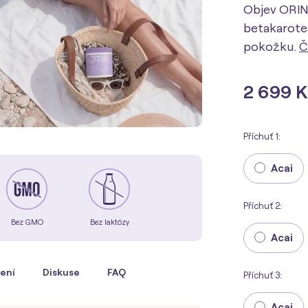
Objev ORIN
betakarote
pokožku.
Č
2 699 
Příchuť 1:
Acai
Příchuť 2:
Bez GMO
Bez laktózy
Acai
ení
Diskuse
FAQ
Příchuť 3:
Acai