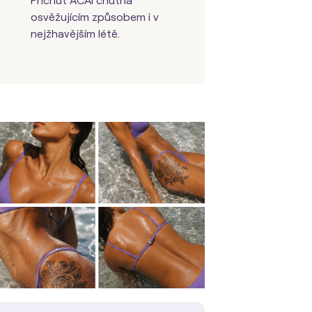
Příchuť ACAI chutná
osvěžujícím způsobem i v
nejžhavějším létě.