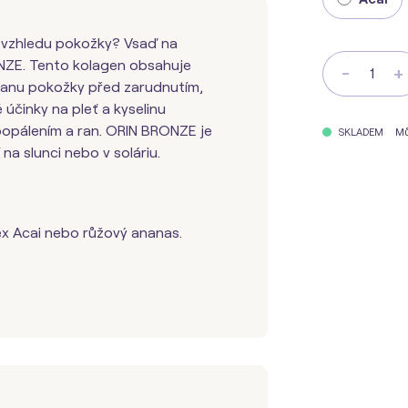
 vzhledu pokožky? Vsaď na
NZE. Tento kolagen obsahuje
-
+
hranu pokožky před zarudnutím,
 účinky na pleť a kyselinu
opálením a ran. ORIN BRONZE je
Mů
SKLADEM
na slunci nebo v soláriu.
x Acai nebo růžový ananas.