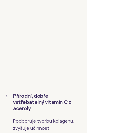
Přírodní, dobře
vstřebatelný vitamín C z
acerol
y
Podporuje tvorbu kolagenu,
zvyšuje účinnost