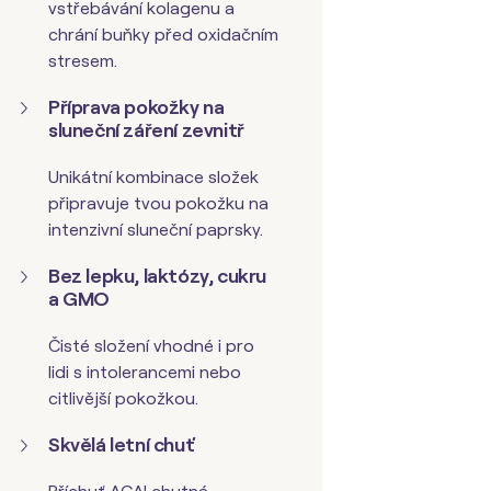
vstřebávání kolagenu a
chrání buňky před oxidačním
stresem.
Příprava
pokožky na
sluneční záření zevnitř
Unikátní kombinace složek
připravuje tvou pokožku na
intenzivní sluneční paprsky.
Bez lepku, laktózy, cukru
a GMO
Čisté složení vhodné i pro
lidi s intolerancemi nebo
citlivější pokožkou.
Skvělá letní chuť