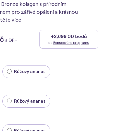
 Bronze kolagen s přírodním
nem pro zářivé opálení a krásnou
těte více
+2,699.00 bodů
Kč
s DPH
do
Bonusového programu
Růžový ananas
Růžový ananas
Růžový ananas