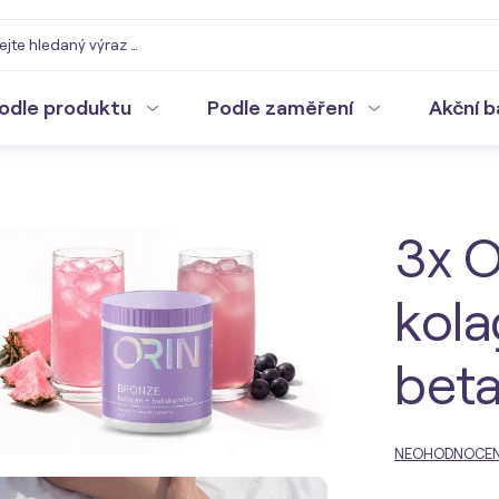
odle produktu
Podle zaměření
Akční b
3x 
kola
bet
NEOHODNOCE