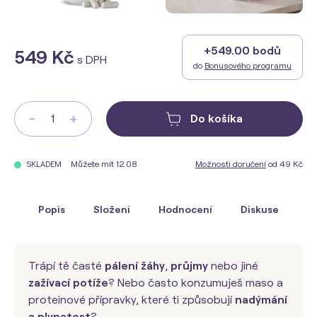
+549.00 bodů
549 Kč
s DPH
do
Bonusového programu
-
+
Do košíka
Můžete mít 12.08
Možnosti doručení
od 49 Kč
SKLADEM
Popis
Složení
Hodnocení
Diskuse
Trápí tě časté
pálení žáhy
,
průjmy
nebo jiné
zažívací potíže
? Nebo často konzumuješ maso a
proteinové přípravky, které ti způsobují
nadýmání
a plynatost
?