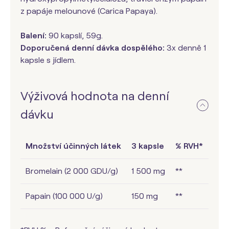
z papáje melounové (Carica Papaya).
Balení:
90 kapslí, 59g.
Doporučená denní dávka dospělého:
3x denně 1
kapsle s jídlem.
Výživová hodnota na denní
dávku
Množství účinných látek
3 kapsle
% RVH*
Bromelain (2 000 GDU/g)
1 500 mg
**
Papain (100 000 U/g)
150 mg
**