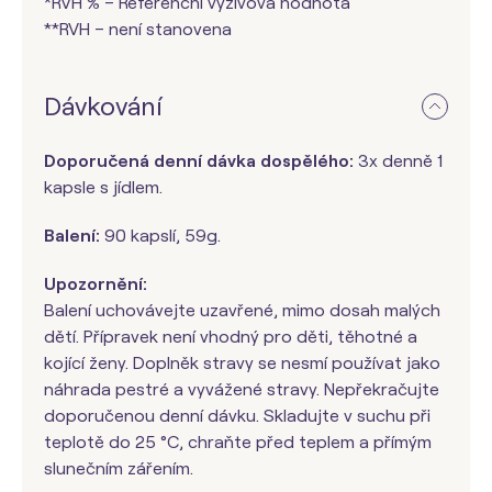
*RVH % – Referenční výživová hodnota
**RVH – není stanovena
Dávkování
Doporučená denní dávka dospělého:
3x denně 1
kapsle s jídlem.
Balení:
90 kapslí, 59g.
Upozornění:
Balení uchovávejte uzavřené, mimo dosah malých
dětí. Přípravek není vhodný pro děti, těhotné a
kojící ženy. Doplněk stravy se nesmí používat jako
náhrada pestré a vyvážené stravy. Nepřekračujte
doporučenou denní dávku. Skladujte v suchu při
teplotě do 25 °C, chraňte před teplem a přímým
slunečním zářením.