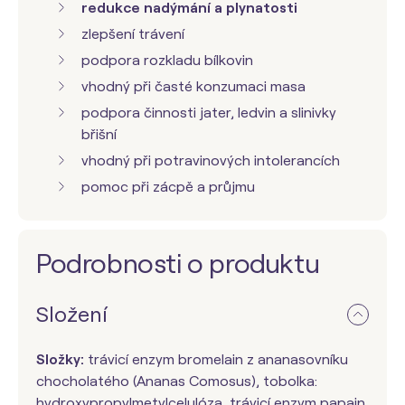
redukce nadýmání a plynatosti
zlepšení trávení
podpora rozkladu bílkovin
vhodný při časté konzumaci masa
podpora činnosti jater, ledvin a slinivky
břišní
vhodný při potravinových intolerancích
pomoc při zácpě a průjmu
Podrobnosti o produktu
Složení
Složky:
trávicí enzym bromelain z ananasovníku
chocholatého (Ananas Comosus), tobolka:
hydroxypropylmetylcelulóza, trávicí enzym papain