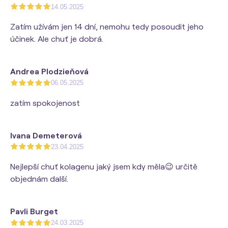
14.05.2025
Zatím užívám jen 14 dní, nemohu tedy posoudit jeho
účinek. Ale chuť je dobrá.
Andrea Plodzieňová
06.05.2025
zatím spokojenost
Ivana Demeterová
23.04.2025
Nejlepší chuť kolagenu jaký jsem kdy měla😉 určitě
objednám další.
Pavli Burget
24.03.2025