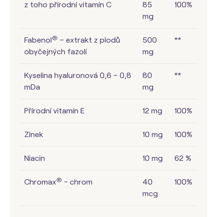
z toho přírodní vitamín C
85
100%
mg
®
Fabenol
– extrakt z plodů
500
**
obyčejných fazolí
mg
Kyselina hyaluronová 0,6 – 0,8
80
**
mDa
mg
Přírodní vitamín E
12 mg
100%
Zinek
10 mg
100%
Niacin
10 mg
62 %
®
Chromax
- chrom
40
100%
mcg