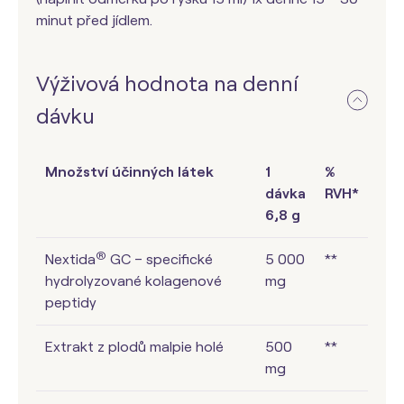
minut před jídlem.
Výživová hodnota na denní
dávku
Množství účinných látek
1
%
dávka
RVH*
6,8 g
®
Nextida
GC – specifické
5 000
**
hydrolyzované kolagenové
mg
peptidy
Extrakt z plodů malpie holé
500
**
mg