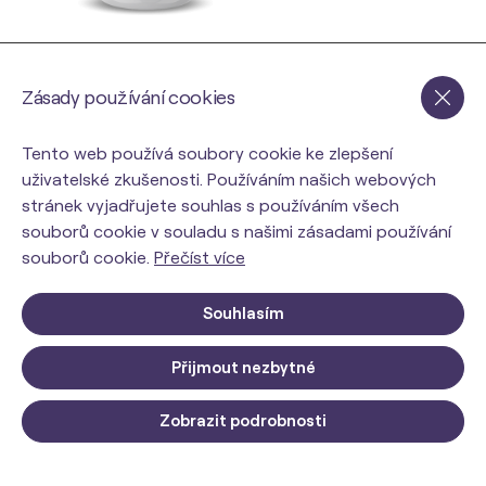
ORIN KONJAK na podporu
ORIN AQUALOSS pro odv
hubnutí
Zásady používání cookies
339 Kč
449 Kč
od
Tento web používá soubory cookie ke zlepšení
SKLADEM
SKLADEM
uživatelské zkušenosti. Používáním našich webových
Můžete mít 09.08
Můžete mít 09.08
stránek vyjadřujete souhlas s používáním všech
souborů cookie v souladu s našimi zásadami používání
Do košíka
Varianty
souborů cookie.
Přečíst více
Souhlasím
Přijmout nezbytné
ORIN SKINNY Kolagen pro
Zobrazit podrobnosti
štíhlou linii
Do košíka
od
949 Kč