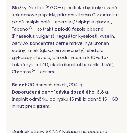
®
Složky:
Nextida
GC – specifické hydrolyzované
kolagenové peptidy, přírodní vitamín C z extraktu
plodů malpie holé – acerola (Malpighia glabra),
®
Fabenol
– extrakt z plodů fazole obecné
(Phaseolus vulgaris), regulátor kyselosti, kyselin:
barvivo: koncentrát černé mrkve, hyaluronan
sodný, zinek (glukonan zinečnatý), sladidlo:
glykosidy steviolu, přírodní vitamin E (D-alfa-
tokoferylacetát), niacin (inositol hexanikotinát),
®
Chromax
– chrom.
Balení:
30 denních dávek, 204 g.
Doporučená denní dávka dospělého:
6,8 g,
(naplnit odměrku po rysku 15 ml) 1x denně 15 – 30
minut před jídlem.
Doplněk stravy SKINNY Kolagen na podporu