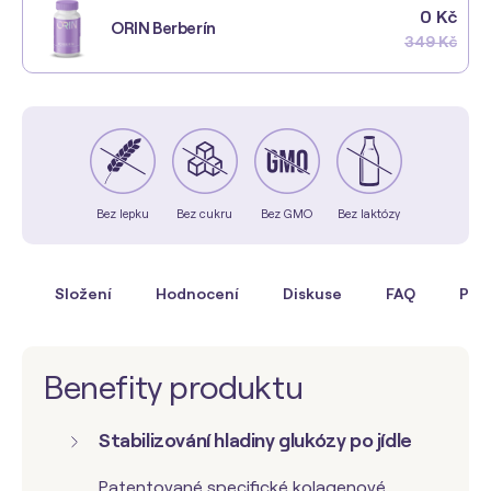
0 Kč
ORIN Berberín
349 Kč
Bez lepku
Bez cukru
Bez GMO
Bez laktózy
is
Složení
Hodnocení
Diskuse
FAQ
Por
Benefity produktu
Stabilizování hladiny glukózy po jídle
Patentované specifické kolagenové