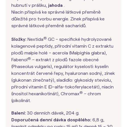
hubnutí v prášku,
jahoda
.
Niacin přispívá ke správné látkové přeměně
důležité pro tvorbu energie. Zinek přispívá ke
správné látkové přeměně sacharidů.
®
Složky:
Nextida
GC – specifické hydrolyzované
kolagenové peptidy, přírodní vitamín C z extraktu
plodů malpie holé – acerola (Malpighia glabra),
®
Fabenol
– extrakt z plodů fazole obecné
(Phaseolus vulgaris), regulátor kyselosti: kyselin
koncentrát červené řepy, hyaluronan sodný, zinek
(glukonan zinečnatý), sladidlo: glykosidy steviolu,
přírodní vitamin E (D-alfa-tokoferylacetát), niacin
®
(inositol hexanikotinát), Chromax
– chrom
(pikolinát.
Balení:
30 denních dávek, 204 g.
Doporučená denní dávka dospělého:
6,8 g,
(naplnit odměrku po rysku 15 ml) 1x denně 15 – 30