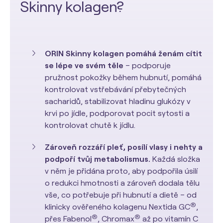
Skinny kolagen?
ORIN Skinny kolagen pomáhá ženám cítit
se lépe ve svém těle
– podporuje
pružnost pokožky během hubnutí, pomáhá
kontrolovat vstřebávání přebytečných
sacharidů, stabilizovat hladinu glukózy v
krvi po jídle, podporovat pocit sytosti a
kontrolovat chutě k jídlu.
Zároveň rozzáří pleť, posílí vlasy i nehty a
podpoří tvůj metabolismus.
Každá složka
v něm je přidána proto, aby podpořila úsilí
o redukci hmotnosti a zároveň dodala tělu
vše, co potřebuje při hubnutí a dietě – od
®
klinicky ověřeného kolagenu Nextida GC
,
®
®
přes Fabenol
, Chromax
až po vitamín C