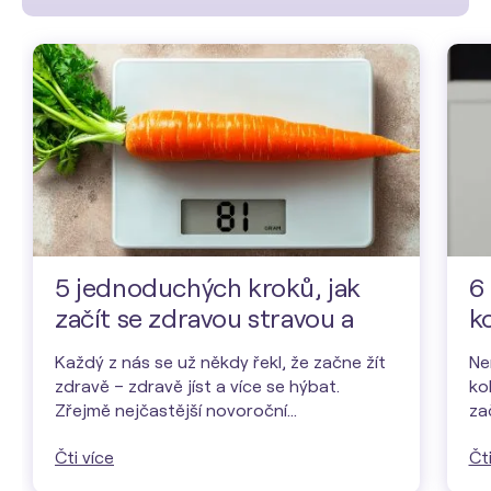
5 jednoduchých kroků, jak
6
začít se zdravou stravou a
k
dodržet předsevzetí
Každý z nás se už někdy řekl, že začne žít
Ne
zdravě – zdravě jíst a více se hýbat.
ko
Zřejmě nejčastější novoroční…
za
Čti více
Čti