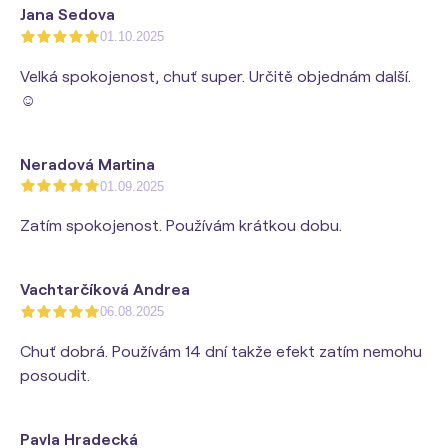
Jana Sedova
01.10.2025
Velká spokojenost, chuť super. Určitě objednám další.
☺️
Neradová Martina
01.09.2025
Zatím spokojenost. Používám krátkou dobu.
Vachtarčíková Andrea
06.08.2025
Chuť dobrá. Používám 14 dní takže efekt zatím nemohu
posoudit.
Pavla Hradecká