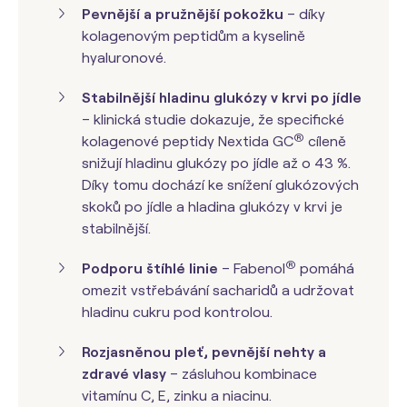
Pevnější a pružnější pokožku
– díky
kolagenovým peptidům a kyselině
hyaluronové.
Stabilnější hladinu glukózy v krvi po jídle
–
klinická studie
dokazuje, že specifické
®
kolagenové peptidy Nextida GC
cíleně
snižují hladinu glukózy po jídle až o 43 %.
Díky tomu dochází ke snížení glukózových
skoků po jídle a hladina glukózy v krvi je
stabilnější.
®
Podporu štíhlé linie
– Fabenol
pomáhá
omezit vstřebávání sacharidů a udržovat
hladinu cukru pod kontrolou.
Rozjasněnou pleť, pevnější nehty a
zdravé vlasy
– zásluhou kombinace
vitamínu C, E, zinku a niacinu.