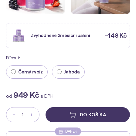
-148 Kč
Zvýhodněné 3měsíční balení
Příchuť:
Černý rybíz
Jahoda
949 Kč
od
s DPH
-
+
DO KOŠÍKA
DÁREK