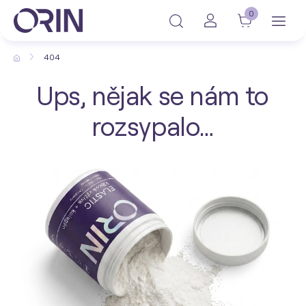
0
404
Ups, nějak se nám to
rozsypalo…