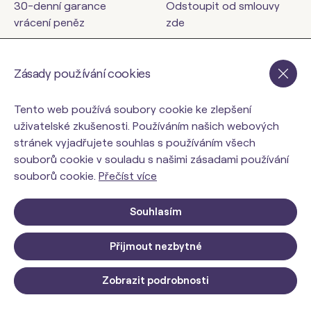
30-denní garance
Odstoupit od smlouvy
vrácení peněz
zde
Kontakty
Zásady používání cookies
orinbody.cz
Tento web používá soubory cookie ke zlepšení
uživatelské zkušenosti. Používáním našich webových
stránek vyjadřujete souhlas s používáním všech
souborů cookie v souladu s našimi zásadami používání
souborů cookie.
Přečíst více
Souhlasím
Přijmout nezbytné
© 2026 ORIN Slovakia, s.r.o.. Všechna práva vyhrazena.
Upravit nastavení Cookies
Zobrazit podrobnosti
Web design: MARLOW DESIGN