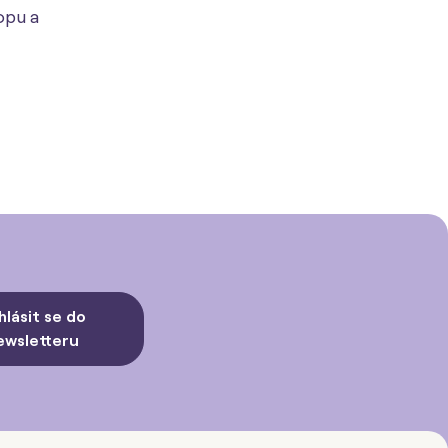
opu a
hlásit se do
ewsletteru