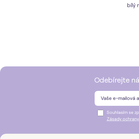
bílý
Odebírejte ná
Souhlasím se zp
Zásady ochrany