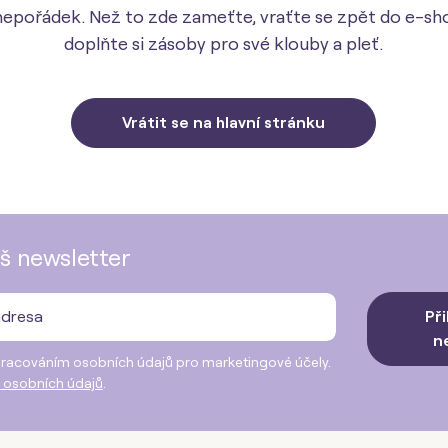
 nepořádek. Než to zde zameťte, vraťte se zpět do e-sh
doplňte si zásoby pro své klouby a pleť.
Vrátit se na hlavní stránku
š newsletter
Při
n
racováním osobních údajů pro marketingové účely.
 osobních údajů
.