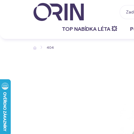
TOP NABÍDKA LÉTA 💥
P
404