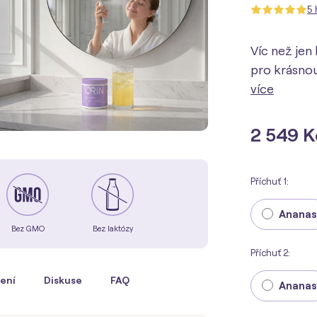
5 
Víc než jen
pro krásnou 
více
2 549 K
Příchuť 1:
Ananas
Bez GMO
Bez laktózy
Příchuť 2:
ení
Diskuse
FAQ
Ananas