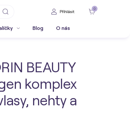
0
Přihlásit
alíčky
Blog
O nás
ORIN BEAUTY
agen komplex
vlasy, nehty a