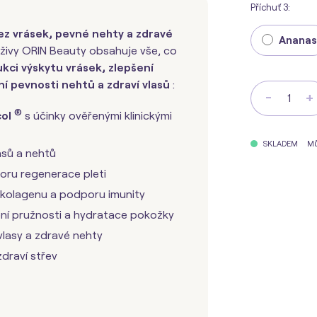
Příchuť 3:
z vrásek, pevné nehty a zdravé
Ananas
ivy ORIN Beauty obsahuje vše, co
kci výskytu vrásek, zlepšení
í pevnosti nehtů a zdraví vlasů
:
-
+
®
col
s účinky ověřenými klinickými
Mů
SKLADEM
asů a nehtů
ru regenerace pleti
 kolagenu a podporu imunity
ní pružnosti a hydratace pokožky
vlasy a zdravé nehty
draví střev