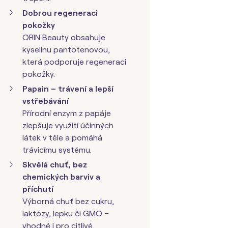
Dobrou regeneraci
pokožky
ORIN Beauty obsahuje
kyselinu pantotenovou,
která podporuje regeneraci
pokožky.
Papain – trávení a lepší
vstřebávání
Přírodní enzym z papáje
zlepšuje využití účinných
látek v těle a pomáhá
trávicímu systému.
Skvělá chuť, bez
chemických barviv a
příchutí
Výborná chuť bez cukru,
laktózy, lepku či GMO –
vhodné i pro citlivé