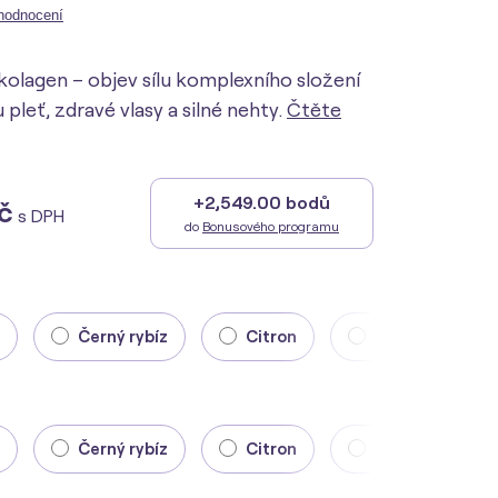
hodnocení
 kolagen – objev sílu komplexního složení
pleť, zdravé vlasy a silné nehty.
Čtěte
+2,549.00 bodů
č
s DPH
do
Bonusového programu
Černý rybíz
Citron
Višeň
Černý rybíz
Citron
Višeň