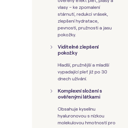
ověřený efekt pleť, plasy a
vlasy – ke zpomalení
stárnutí, redukci vrásek,
zlepšení hydratace,
pevnosti, pružnosti a jasu
pokožky.
Viditelné zlepšení
pokožky
Hladší, pružnější a mladší
vypadající pleť již po 30
dnech užívání.
Komplexní složení s
ověřenými látkami
Obsahuje kyselinu
hyaluronovou s nízkou
molekulovou hmotností pro