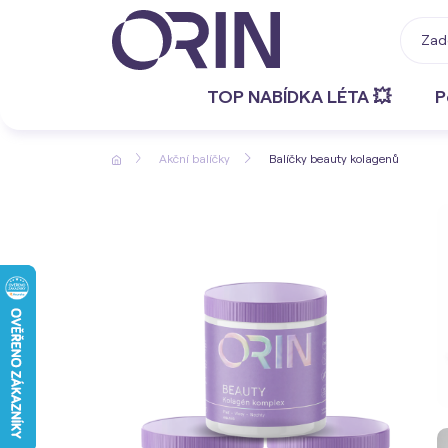
TOP NABÍDKA LÉTA 💥
P
Akční balíčky
Balíčky beauty kolagenů