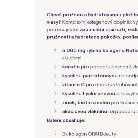
Chceš pružnou a hydratovanou pleť be
vlasy?
Komplexní kolagenový doplněk výž
potřebuješ ke
zpomalení stárnutí, redu
pružnosti a hydratace pokožky, posílen
5 000 mg rybího kolagenu
Nati
studiemi
keratin
pro podporu pevnosti vl
kyselinu pantotenovou
na podpo
vitamin C
pro dobré vstřebávání
kyselinu hyaluronovou
pro zvýše
zinek, biotin a selen
pro krásné 
akáciovou vlákninu
na podporu z
Balení obsahuje:
3x kolagen ORIN Beauty