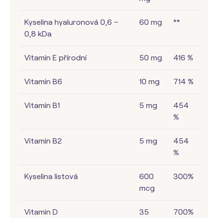
Kyselina hyaluronová 0,6 –
60 mg
**
0,8 kDa
Vitamin E přírodní
50 mg
416 %
Vitamin B6
10 mg
714 %
Vitamin B1
5 mg
454
%
Vitamin B2
5 mg
454
%
Kyselina listová
600
300%
mcg
Vitamin D
35
700%