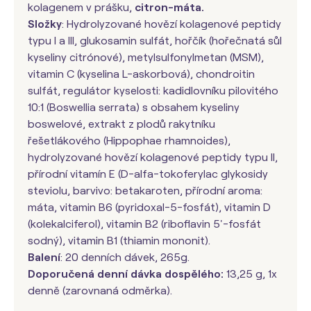
kolagenem v prášku,
citron-máta.
Složky
: Hydrolyzované hovězí kolagenové peptidy
typu I a III, glukosamin sulfát, hořčík (hořečnatá sůl
kyseliny citrónové), metylsulfonylmetan (MSM),
vitamin C (kyselina L-askorbová), chondroitin
sulfát, regulátor kyselosti: kadidlovníku pilovitého
10:1 (Boswellia serrata) s obsahem kyseliny
boswelové, extrakt z plodů rakytníku
řešetlákového (Hippophae rhamnoides),
hydrolyzované hovězí kolagenové peptidy typu II,
přírodní vitamín E (D-alfa-tokoferylac glykosidy
steviolu, barvivo: betakaroten, přírodní aroma:
máta, vitamin B6 (pyridoxal-5-fosfát), vitamin D
(kolekalciferol), vitamin B2 (riboflavin 5'-fosfát
sodný), vitamin B1 (thiamin mononit).
Balení
: 20 denních dávek, 265g.
Doporučená denní dávka dospělého:
13,25 g, 1x
denně (zarovnaná odměrka).