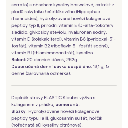
serrata) s obsahem kyseliny boswelové, extrakt z
plodů rakytníku řešetlákového (Hippophae
rhamnoides), hydrolyzované hovězí kolagenové
peptidy typ II, přírodní vitamín E (D-alfa-tokofery
sladidlo: glykosidy steviolu, hyaluronan sodný,
vitamin D (kolekalciferol), vitamin B6 (pyridoxal-5'-
fosfát), vitamin B2 (riboflavin 5'-fosfát sodný),
vitamin B1 (thiaminmononitrát), kyselina.
Balení:
20 denních dávek, 262g.
Doporučená denní dávka dospělého:
13,1 g, 1x
denně (zarovnaná odměrka).
Doplněk stravy ELASTIC Kloubní výživa s
kolagenem v prášku,
pomeranč
.
Složky
: Hydrolyzované hovězí kolagenové
peptidy typu I a III, glukosamin sulfát, hořčík
(hořečnatá sůl kyseliny citrónové),