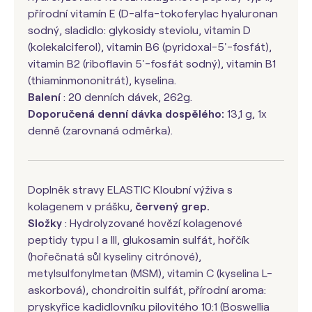
přírodní vitamín E (D-alfa-tokoferylac hyaluronan
sodný, sladidlo: glykosidy steviolu, vitamin D
(kolekalciferol), vitamin B6 (pyridoxal-5'-fosfát),
vitamin B2 (riboflavin 5'-fosfát sodný), vitamin B1
(thiaminmononitrát), kyselina.
Balení
: 20 denních dávek, 262g.
Doporučená denní dávka dospělého:
13,1 g, 1x
denně (zarovnaná odměrka).
Doplněk stravy ELASTIC Kloubní výživa s
kolagenem v prášku,
červený grep.
Složky
: Hydrolyzované hovězí kolagenové
peptidy typu I a III, glukosamin sulfát, hořčík
(hořečnatá sůl kyseliny citrónové),
metylsulfonylmetan (MSM), vitamin C (kyselina L-
askorbová), chondroitin sulfát, přírodní aroma:
pryskyřice kadidlovníku pilovitého 10:1 (Boswellia