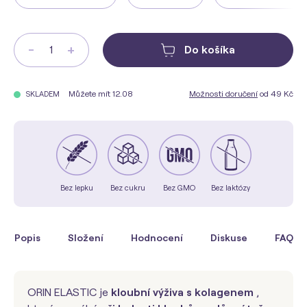
-
+
Do košíka
Můžete mít 12.08
Možnosti doručení
od 49 Kč
SKLADEM
Bez lepku
Bez cukru
Bez GMO
Bez laktózy
Popis
Složení
Hodnocení
Diskuse
FAQ
ORIN ELASTIC je
kloubní výživa s kolagenem
,