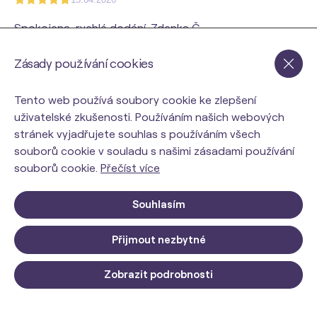
Spokojena, rychlé dodání. Zdenka Č.
Zásady používání cookies
Renata Hubená
10.04.2026
Tento web používá soubory cookie ke zlepšení
Dobrý den, mám atrózu v pokročilém stádiu a váš
uživatelské zkušenosti. Používáním našich webových
produkt mi pomáhá, takže já sem spokojená. Hezký
stránek vyjadřujete souhlas s používáním všech
den, Hubená Renata
souborů cookie v souladu s našimi zásadami používání
souborů cookie.
Přečíst více
Ivana Sluková
Souhlasím
20.08.2025
Produkt Orin body elastic jsem si nyní objednala po
Přijmout nezbytné
druhé, protože mě pomáhá na klouby a hlavně kolena!
3x ORIN ELASTIC kloubní
Zobrazit podrobnosti
výživa s kolagenem
Do košíka
2 549 Kč
s DPH
Jindra Šárová