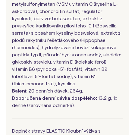
metylsulfonylmetan (MSM), vitamin C (kyselina L-
askorbová), chondroitin sulfát, regulátor
kyselosti, barvivo: betakaroten, extrakt z
pryskyřice kadidlovníku pilovitého 10:1 (Boswellia
serrata) s obsahem kyseliny boswelové, extrakt z
plodů rakytníku řešetlákového (Hippophae
rhamnoides), hydrolyzované hovězí kolagenové
peptidy typ II, přírodní hyaluronan sodný, sladidlo:
glykosidy steviolu, vitamin D (kolekalciferol),
vitamin B6 (pyridoxal-5'-fosfát), vitamin B2
(riboflavin 5'-fosfát sodný), vitamin B1
(thiaminmononitrát), kyselina.
Balení:
20 denních dávek, 264g.
Doporučená denní dávka dospělého:
13,2 g, 1x
denně (zarovnaná odměrka).
Doplněk stravy ELASTIC Kloubní výživa s