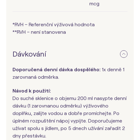
mcg
*RVH – Referenční výživová hodnota
**RVH – není stanovena
Dávkování
Doporučená denní dávka dospělého:
1x denně 1
zarovnaná odměrka.
Návod k použití:
Do suché sklenice o objemu 200 ml nasypte denní
dávku (1 zarovnanou odměrku) výživového
doplňku, zalijte vodou a dobře promíchejte. Po
úplném rozpuštění nápoj vypijte. Doporučujeme
užívat spolu s jídlem, po 5 dnech užívání zařadit 2
dny přestávku.