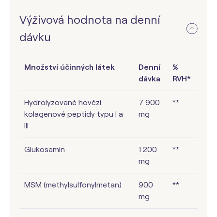
Výživová hodnota na denní
dávku
Množství účinných látek
Denní
%
dávka
RVH*
Hydrolyzované hovězí
7 900
**
kolagenové peptidy typu I a
mg
III
Glukosamin
1 200
**
mg
MSM (methylsulfonylmetan)
900
**
mg