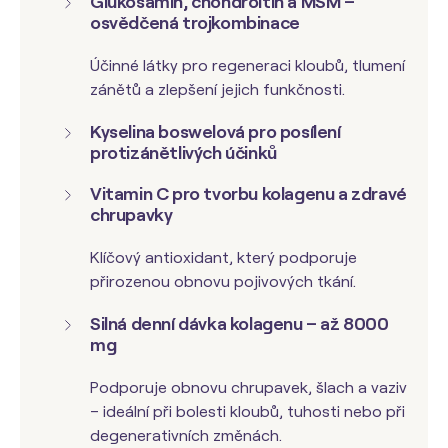
Glukosamin, chondroitin a MSM –
osvědčená trojkombinace
Účinné látky pro regeneraci kloubů, tlumení
zánětů a zlepšení jejich funkčnosti.
Kyselina boswelová pro posílení
protizánětlivých účinků
Vitamin C pro tvorbu kolagenu a zdravé
chrupavky
Klíčový antioxidant, který podporuje
přirozenou obnovu pojivových tkání.
Silná denní dávka kolagenu – až 8000
mg
Podporuje obnovu chrupavek, šlach a vaziv
– ideální při bolesti kloubů, tuhosti nebo při
degenerativních změnách.