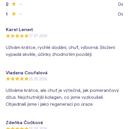
2
0x
1
0x
Karel Lenert
27.07.2026
Užívám krátce, rychlé dodání, chu´´ť, výborná. Složení
vypadá skvěle, účinky zhodnotím později.
Vladana Coufalová
25.05.2026
Užíváme krátce, ale chuť je výtečná, jak pomerančový
džus. Nejchutnější kolagen, co jsme vyzkoušeli.
Objednali jsme i jako regeneraci po úraze.
Zdeňka Čočková
15.04.2026