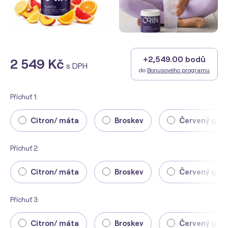
+2,549.00 bodů
2 549 Kč
s DPH
do
Bonusového programu
Příchuť 1:
Citron/ máta
Broskev
Červený gre
Příchuť 2:
Citron/ máta
Broskev
Červený gre
Příchuť 3:
Citron/ máta
Broskev
Červený gre