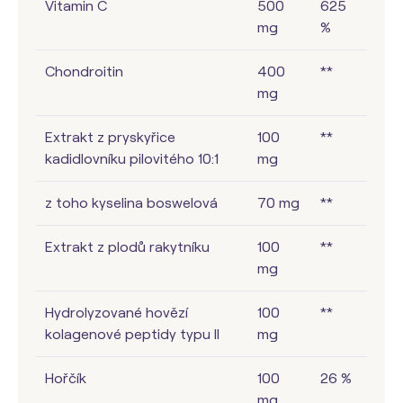
Vitamin C
500
625
mg
%
Chondroitin
400
**
mg
Extrakt z pryskyřice
100
**
kadidlovníku pilovitého 10:1
mg
z toho kyselina boswelová
70 mg
**
Extrakt z plodů rakytníku
100
**
mg
Hydrolyzované hovězí
100
**
kolagenové peptidy typu II
mg
Hořčík
100
26 %
mg