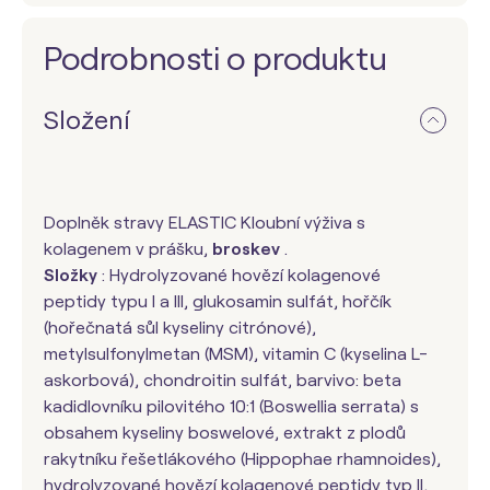
Podrobnosti o produktu
Složení
Doplněk stravy ELASTIC Kloubní výživa s
kolagenem v prášku,
broskev
.
Složky
: Hydrolyzované hovězí kolagenové
peptidy typu I a III, glukosamin sulfát, hořčík
(hořečnatá sůl kyseliny citrónové),
metylsulfonylmetan (MSM), vitamin C (kyselina L-
askorbová), chondroitin sulfát, barvivo: beta
kadidlovníku pilovitého 10:1 (Boswellia serrata) s
obsahem kyseliny boswelové, extrakt z plodů
rakytníku řešetlákového (Hippophae rhamnoides),
hydrolyzované hovězí kolagenové peptidy typ II,