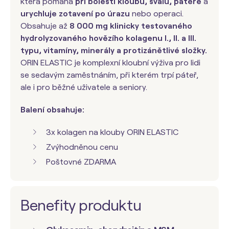
která pomáhá
při bolesti kloubů, svalů, páteře
a
urychluje zotavení po úrazu
nebo operaci.
Obsahuje až
8 000 mg klinicky testovaného
hydrolyzovaného hovězího kolagenu I., II. a III.
typu, vitamíny, minerály a protizánětlivé složky.
ORIN ELASTIC je komplexní kloubní výživa pro lidi
se sedavým zaměstnáním, při kterém trpí páteř,
ale i pro běžné uživatele a seniory.
Balení obsahuje:
3x kolagen na klouby ORIN ELASTIC
Zvýhodněnou cenu
Poštovné ZDARMA
Benefity produktu