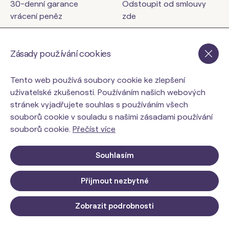
30-denní garance
Odstoupit od smlouvy
vrácení peněz
zde
Kontakty
Zásady používání cookies
orinbody.cz
Tento web používá soubory cookie ke zlepšení
uživatelské zkušenosti. Používáním našich webových
stránek vyjadřujete souhlas s používáním všech
souborů cookie v souladu s našimi zásadami používání
souborů cookie.
Přečíst více
Souhlasím
Přijmout nezbytné
© 2026 ORIN Slovakia, s.r.o.. Všechna práva vyhrazena.
Upravit nastavení Cookies
Zobrazit podrobnosti
Web design: MARLOW DESIGN