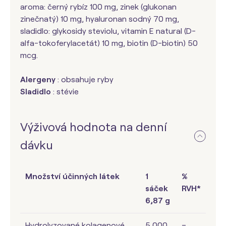
aroma: černý rybíz 100 mg, zinek (glukonan
zinečnatý) 10 mg, hyaluronan sodný 70 mg,
sladidlo: glykosidy steviolu, vitamin E natural (D-
alfa-tokoferylacetát) 10 mg, biotin (D-biotin) 50
mcg.
Alergeny
: obsahuje ryby
Sladidlo
: stévie
Výživová hodnota na denní
dávku
Množství účinných látek
1
%
sáček
RVH*
6,87 g
Hydrolyzované kolagenové
5 000
–