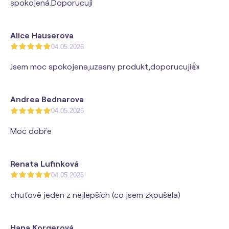
spokojená.Doporucuji
Alice Hauserova
04.05.2026
Jsem moc spokojena,uzasny produkt,doporucuji👍
Andrea Bednarova
04.05.2026
Moc dobře
Renata Lufinková
04.05.2026
chuťově jeden z nejlepších (co jsem zkoušela)
Hana Korgerová