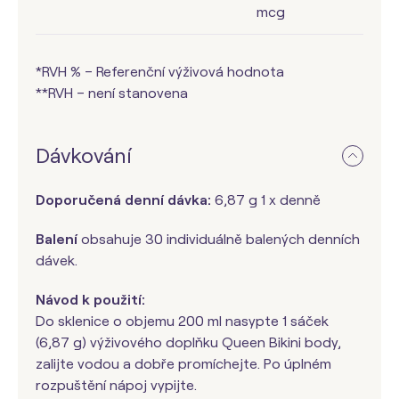
mcg
*RVH % – Referenční výživová hodnota
**RVH – není stanovena
Dávkování
Doporučená denní dávka:
6,87 g 1 x denně
Balení
obsahuje 30 individuálně balených denních
dávek.
Návod k použití:
Do sklenice o objemu 200 ml nasypte 1 sáček
(6,87 g) výživového doplňku Queen Bikini body,
zalijte vodou a dobře promíchejte. Po úplném
rozpuštění nápoj vypijte.