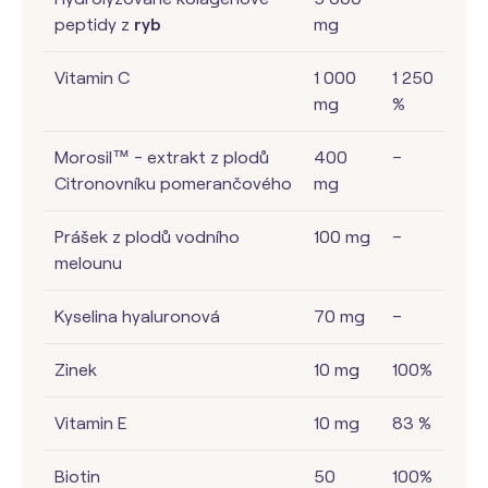
peptidy z
ryb
mg
Vitamin C
1 000
1 250
mg
%
Morosil™ - extrakt z plodů
400
–
Citronovníku pomerančového
mg
Prášek z plodů vodního
100 mg
–
melounu
Kyselina hyaluronová
70 mg
–
Zinek
10 mg
100%
Vitamin E
10 mg
83 %
Biotin
50
100%