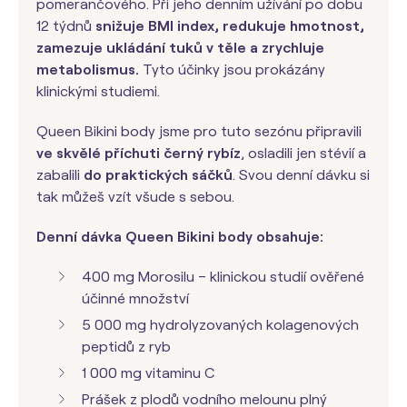
pomerančového. Při jeho denním užívání po dobu
12 týdnů
snižuje BMI index, redukuje hmotnost,
zamezuje ukládání tuků v těle a zrychluje
metabolismus.
Tyto účinky jsou prokázány
klinickými studiemi.
Queen Bikini body jsme pro tuto sezónu připravili
ve skvělé příchuti černý rybíz
, osladili jen stévií a
zabalili
do praktických sáčků
. Svou denní dávku si
tak můžeš vzít všude s sebou.
Denní dávka Queen Bikini body obsahuje:
400 mg Morosilu – klinickou studií ověřené
účinné množství
5 000 mg hydrolyzovaných kolagenových
peptidů z ryb
1 000 mg vitaminu C
Prášek z plodů vodního melounu plný