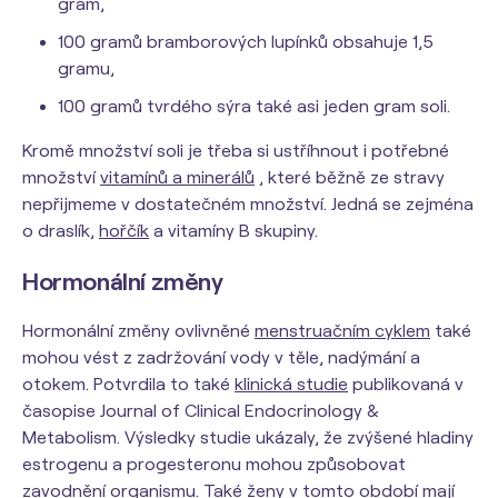
gram,
100 gramů bramborových lupínků obsahuje 1,5
gramu,
100 gramů tvrdého sýra také asi jeden gram soli.
Kromě množství soli je třeba si ustříhnout i potřebné
množství
vitamínů a minerálů
, které běžně ze stravy
nepřijmeme v dostatečném množství. Jedná se zejména
o draslík,
hořčík
a vitamíny B skupiny.
Hormonální změny
Hormonální změny ovlivněné
menstruačním cyklem
také
mohou vést z zadržování vody v těle, nadýmání a
otokem. Potvrdila to také
klinická studie
publikovaná v
časopise Journal of Clinical Endocrinology &
Metabolism. Výsledky studie ukázaly, že zvýšené hladiny
estrogenu a progesteronu mohou způsobovat
zavodnění organismu. Také ženy v tomto období mají