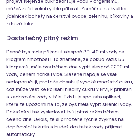
projeví. Nejen že cukr zadržuje vodu v organismu,
můžeš začít velmi rychle přibírat. Zaměř se na kvalitní
jídelníček bohatý na čerstvé ovoce, zeleninu,
bílkoviny
a
zdravé tuky.
Dostatečný pitný režim
Denně bys měla přijmout alespoň 30-40 ml vody na
kilogram hmotnosti. To znamená, že pokud vážíš 55
kilogramů, měla bys během dne vypít alespoň 2200 ml
vody, během horka i více. Slazené nápoje se však
nedoporučují, protože obsahují vysoké množství cukru,
což může vést ke kolísání hladiny cukru v krvi, k přibírání
a zadržování vody v těle. Existuje spousta aplikací,
které tě upozorní na to, že bys měla vypít sklenici vody.
Dokážeš si tak vysledovat tvůj pitný režim během
celého dne. Uvidíš, že si přirozeně rychle zvykneš na
doplňování tekutin a budeš dostatek vody přijímat
automaticky.