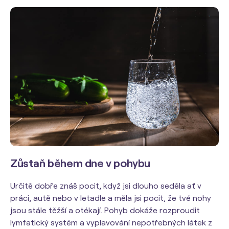
Zůstaň během dne v pohybu
Určitě dobře znáš pocit, když jsi dlouho seděla ať v
práci, autě nebo v letadle a měla jsi pocit, že tvé nohy
jsou stále těžší a otékají. Pohyb dokáže rozproudit
lymfatický systém a vyplavování nepotřebných látek z