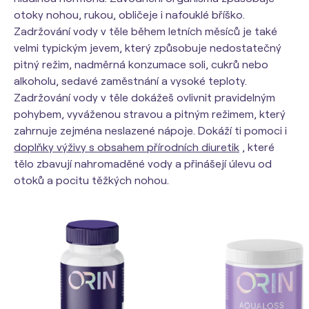
otoky nohou, rukou, obličeje i nafouklé bříško.
Zadržování vody v těle během letních měsíců je také
velmi typickým jevem, který způsobuje nedostatečný
pitný režim, nadměrná konzumace soli, cukrů nebo
alkoholu, sedavé zaměstnání a vysoké teploty.
Zadržování vody v těle dokážeš ovlivnit pravidelným
pohybem, vyváženou stravou a pitným režimem, který
zahrnuje zejména neslazené nápoje. Dokáží ti pomoci i
doplňky výživy s obsahem přírodních diuretik
, které
tělo zbavují nahromaděné vody a přinášejí úlevu od
otoků a pocitu těžkých nohou.