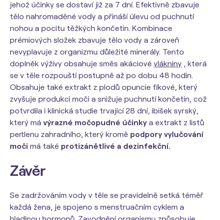
jehož účinky se dostaví již za 7 dní. Efektivně zbavuje
tělo nahromaděné vody a přináší úlevu od puchnutí
nohou a pocitu těžkých končetin. Kombinace
prémiových složek zbavuje tělo vody a zároveň
nevyplavuje z organizmu důležité minerály. Tento
doplněk výživy obsahuje směs akáciové
vlákniny
, která
se v těle rozpouští postupně až po dobu 48 hodin.
Obsahuje také extrakt z plodů opuncie fíkové, který
zvyšuje produkci moči a snižuje puchnutí končetin, což
potvrdila i klinická studie trvající 28 dní, ibišek syrský,
který má
výrazné močopudné účinky
a extrakt z listů
pertlenu zahradního, který kromě
podpory vylučování
moči
má také
protizánětlivé a dezinfekční.
Závěr
Se zadržováním vody v těle se pravidelně setká téměř
každá žena, je spojeno s menstruačním cyklem a
hladinou hormonů. Zavodnění organismu způsobuje