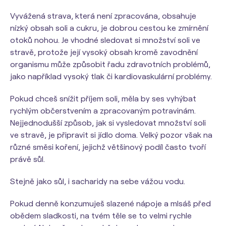
Vyvážená strava, která není zpracována, obsahuje
nízký obsah soli a cukru, je dobrou cestou ke zmírnění
otoků nohou. Je vhodné sledovat si množství soli ve
stravě, protože její vysoký obsah kromě zavodnění
organismu může způsobit řadu zdravotních problémů,
jako například vysoký tlak či kardiovaskulární problémy.
Pokud chceš snížit příjem soli, měla by ses vyhýbat
rychlým občerstvením a zpracovaným potravinám.
Nejjednodušší způsob, jak si vysledovat množství soli
ve stravě, je připravit si jídlo doma. Velký pozor však na
různé směsi koření, jejichž většinový podíl často tvoří
právě sůl.
Stejně jako sůl, i sacharidy na sebe vážou vodu.
Pokud denně konzumuješ slazené nápoje a mlsáš před
obědem sladkosti, na tvém těle se to velmi rychle