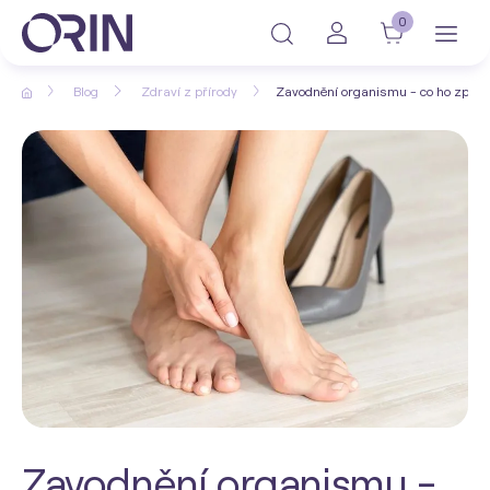
0
Blog
Zdraví z přírody
Zavodnění organismu - co ho způsob
Zavodnění organismu -