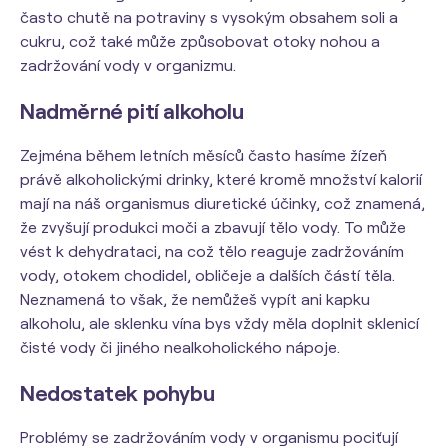
často chutě na potraviny s vysokým obsahem soli a
cukru, což také může způsobovat otoky nohou a
zadržování vody v organizmu.
Nadměrné pití alkoholu
Zejména během letních měsíců často hasíme žízeň
právě alkoholickými drinky, které kromě množství kalorií
mají na náš organismus diuretické účinky, což znamená,
že zvyšují produkci moči a zbavují tělo vody. To může
vést k dehydrataci, na což tělo reaguje zadržováním
vody, otokem chodidel, obličeje a dalších částí těla.
Neznamená to však, že nemůžeš vypít ani kapku
alkoholu, ale sklenku vína bys vždy měla doplnit sklenicí
čisté vody či jiného nealkoholického nápoje.
Nedostatek pohybu
Problémy se zadržováním vody v organismu pociťují