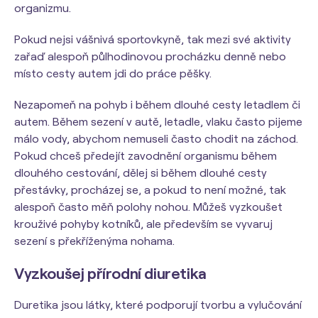
organizmu.
Pokud nejsi vášnivá sportovkyně, tak mezi své aktivity
zařaď alespoň půlhodinovou procházku denně nebo
místo cesty autem jdi do práce pěšky.
Nezapomeň na pohyb i během dlouhé cesty letadlem či
autem. Během sezení v autě, letadle, vlaku často pijeme
málo vody, abychom nemuseli často chodit na záchod.
Pokud chceš předejít zavodnění organismu během
dlouhého cestování, dělej si během dlouhé cesty
přestávky, procházej se, a pokud to není možné, tak
alespoň často měň polohy nohou. Můžeš vyzkoušet
krouživé pohyby kotníků, ale především se vyvaruj
sezení s překříženýma nohama.
Vyzkoušej přírodní diuretika
Duretika jsou látky, které podporují tvorbu a vylučování