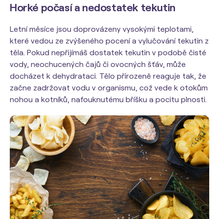
Horké počasí a nedostatek tekutin
Letní měsíce jsou doprovázeny vysokými teplotami,
které vedou ze zvýšeného pocení a vylučování tekutin z
těla. Pokud nepřijímáš dostatek tekutin v podobě čisté
vody, neochucených čajů či ovocných šťáv, může
docházet k dehydrataci. Tělo přirozeně reaguje tak, že
začne zadržovat vodu v organismu, což vede k otokům
nohou a kotníků, nafouknutému bříšku a pocitu plnosti.