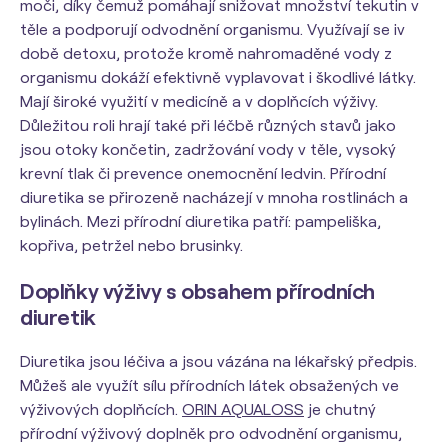
moči, díky čemuž pomáhají snižovat množství tekutin v
těle a podporují odvodnění organismu. Využívají se iv
době detoxu, protože kromě nahromaděné vody z
organismu dokáží efektivně vyplavovat i škodlivé látky.
Mají široké využití v medicíně a v doplňcích výživy.
Důležitou roli hrají také při léčbě různých stavů jako
jsou otoky končetin, zadržování vody v těle, vysoký
krevní tlak či prevence onemocnění ledvin. Přírodní
diuretika se přirozeně nacházejí v mnoha rostlinách a
bylinách. Mezi přírodní diuretika patří: pampeliška,
kopřiva, petržel nebo brusinky.
Doplňky výživy s obsahem přírodních
diuretik
Diuretika jsou léčiva a jsou vázána na lékařský předpis.
Můžeš ale využít sílu přírodních látek obsažených ve
výživových doplňcích.
ORIN AQUALOSS
je chutný
přírodní výživový doplněk pro odvodnění organismu,