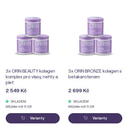
3x ORIN BEAUTY kolagen
3x ORIN BRONZE kolagen s
komplex pro vlasy, nehty a
betakarotenem
pleť
2 549 Kč
2 699 Kč
SKLADEM
SKLADEM
Můžete mít 11.08
Můžete mít 11.08
Varianty
Varianty