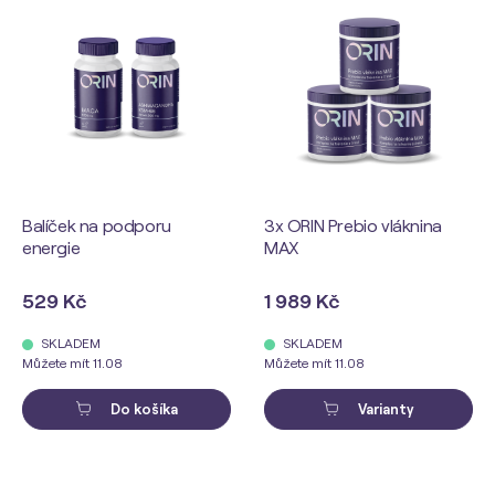
Balíček na podporu
3x ORIN Prebio vláknina
energie
MAX
529 Kč
1 989 Kč
SKLADEM
SKLADEM
Můžete mít 11.08
Můžete mít 11.08
Do košíka
Varianty