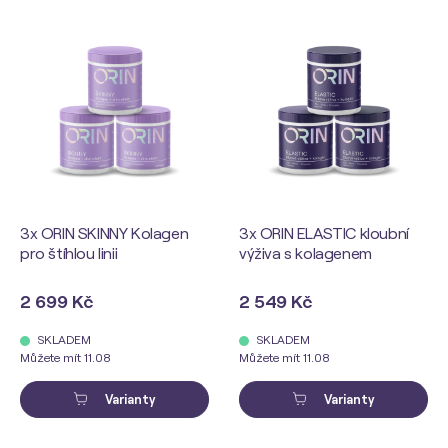
3x ORIN SKINNY Kolagen
3x ORIN ELASTIC kloubní
pro štíhlou linii
výživa s kolagenem
2 699 Kč
2 549 Kč
SKLADEM
SKLADEM
Můžete mít 11.08
Můžete mít 11.08
Varianty
Varianty