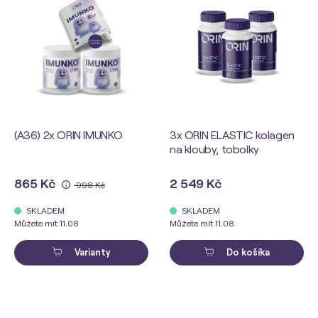
(A36) 2x ORIN IMUNKO
3x ORIN ELASTIC kolagen
na klouby, tobolky
865 Kč
2 549 Kč
998 Kč
SKLADEM
SKLADEM
Můžete mít 11.08
Můžete mít 11.08
Varianty
Do košíka