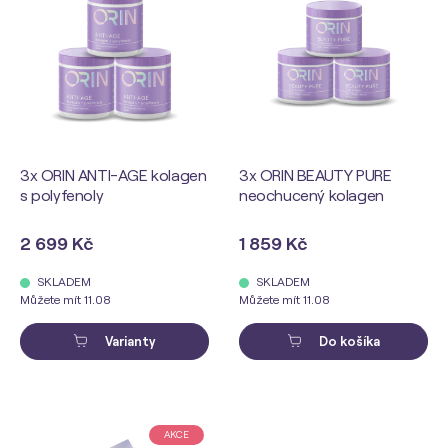
3x ORIN ANTI-AGE kolagen
3x ORIN BEAUTY PURE
s polyfenoly
neochucený kolagen
2 699 Kč
1 859 Kč
SKLADEM
SKLADEM
Můžete mít 11.08
Můžete mít 11.08
Varianty
Do košíka
AKCE