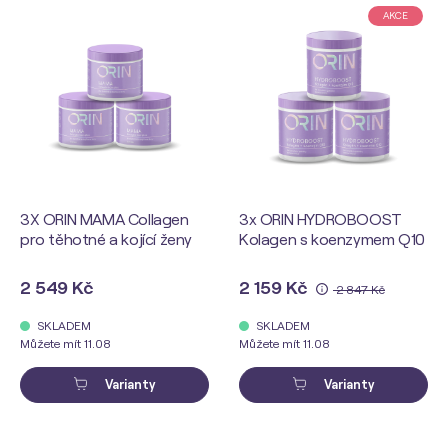
AKCE
3X ORIN MAMA Collagen
3x ORIN HYDROBOOST
pro těhotné a kojící ženy
Kolagen s koenzymem Q10
2 549 Kč
2 159 Kč
2 847 Kč
SKLADEM
SKLADEM
Můžete mít 11.08
Můžete mít 11.08
Varianty
Varianty